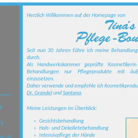
Herzlich Willkommen auf der Homepage von
Seit nun 30 Jahren führe ich meine Behandlun
durch.
Als Handwerkskammer geprüfte Kosmetikerin
Behandlungen nur Pflegeprodukte mit äußer
einzusetzen.
Daher verwende und empfehle ich Kosmetikproduk
Dr. Grandel
und
Santana
.
e
Meine Leistungen im Überblick:
Gesichtsbehandlung
rg
Hals- und Dekolletebehandlung
Intensivpflege der Hände
ue.de