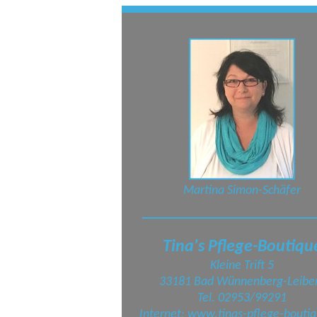
Martina Simon-Schäfer
Tina's Pflege-Boutiqu
Kleine Trift 5
33181 Bad Wünnenberg-Leibe
Tel. 02953/99291
Internet:
www.tinas-pflege-boutiq